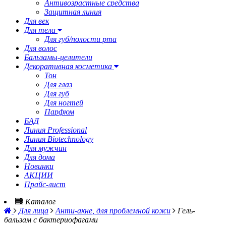
Антивозрастные средства
Защитная линия
Для век
Для тела
Для губ/полости рта
Для волос
Бальзамы-целители
Декоративная косметика
Тон
Для глаз
Для губ
Для ногтей
Парфюм
БАД
Линия Professional
Линия Biotechnology
Для мужчин
Для дома
Новинки
АКЦИИ
Прайс-лист
Каталог
Для лица
Анти-акне, для проблемной кожи
Гель-
бальзам с бактериофагами