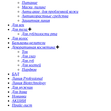
Питание
Маски, пилинг
Анти-акне, для проблемной кожи
Антивозрастные средства
Защитная линия
Для век
Для тела
Для губ/полости рта
Для волос
Бальзамы-целители
Декоративная косметика
Тон
Для глаз
Для губ
Для ногтей
Парфюм
БАД
Линия Professional
Линия Biotechnology
Для мужчин
Для дома
Новинки
АКЦИИ
Прайс-лист