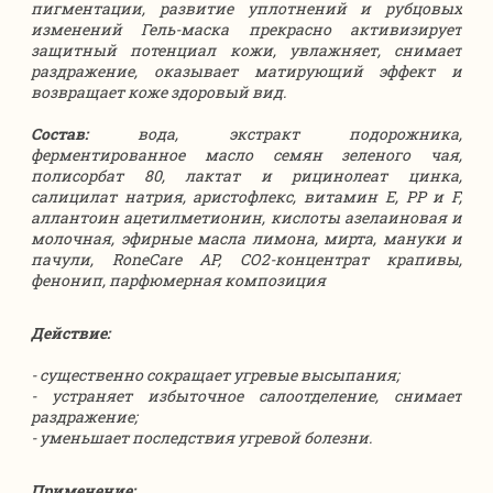
пигментации, развитие уплотнений и рубцовых
изменений Гель-маска прекрасно активизирует
защитный потенциал кожи, увлажняет, снимает
раздражение, оказывает матирующий эффект и
возвращает коже здоровый вид.
Состав:
вода, экстракт подорожника,
ферментированное масло семян зеленого чая,
полисорбат 80, лактат и рицинолеат цинка,
салицилат натрия, аристофлекс, витамин Е, РР и F,
аллантоин ацетилметионин, кислоты азелаиновая и
молочная, эфирные масла лимона, мирта, мануки и
пачули, RoneCare AP, СО2-концентрат крапивы,
фенонип, парфюмерная композиция
Действие:
- существенно сокращает угревые высыпания;
- устраняет избыточное салоотделение, снимает
раздражение;
- уменьшает последствия угревой болезни.
Применение: