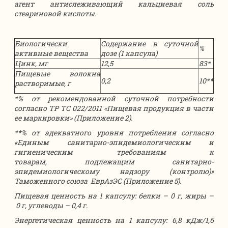
агент антислеживающий кальциевая соль
стеариновой кислоты.
Биологически
Содержание в суточной
%
активные вещества
дозе (1 капсула)
Цинк, мг
12,5
83*
Пищевые волокна
0,2
10**
растворимые, г
*% от рекомендованной суточной потребности
согласно ТР ТС 022/2011 «Пищевая продукция в части
ее маркировки» (Приложение 2).
**% от адекватного уровня потребления согласно
«Единым санитарно-эпидемиологическим и
гигиеническим требованиям к
товарам, подлежащим санитарно-
эпидемиологическому надзору (контролю)»
Таможенного союза ЕврАзЭС (Приложение 5).
Пищевая ценность на 1 капсулу: белки – 0 г, жиры –
0 г, углеводы – 0,4 г.
Энергетическая ценность на 1 капсулу: 6,8 кДж/1,6