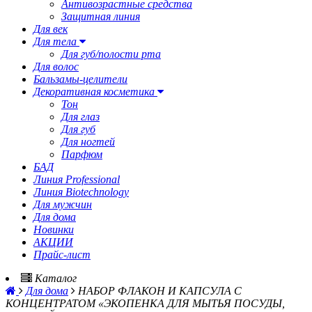
Антивозрастные средства
Защитная линия
Для век
Для тела
Для губ/полости рта
Для волос
Бальзамы-целители
Декоративная косметика
Тон
Для глаз
Для губ
Для ногтей
Парфюм
БАД
Линия Professional
Линия Biotechnology
Для мужчин
Для дома
Новинки
АКЦИИ
Прайс-лист
Каталог
Для дома
НАБОР ФЛАКОН И КАПСУЛА С
КОНЦЕНТРАТОМ «ЭКОПЕНКА ДЛЯ МЫТЬЯ ПОСУДЫ,