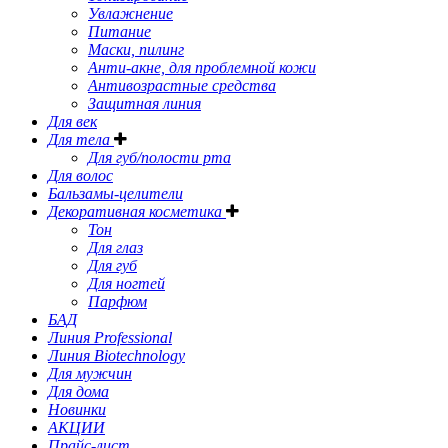
Увлажнение
Питание
Маски, пилинг
Анти-акне, для проблемной кожи
Антивозрастные средства
Защитная линия
Для век
Для тела
Для губ/полости рта
Для волос
Бальзамы-целители
Декоративная косметика
Тон
Для глаз
Для губ
Для ногтей
Парфюм
БАД
Линия Professional
Линия Biotechnology
Для мужчин
Для дома
Новинки
АКЦИИ
Прайс-лист