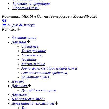
Правовая информация
Обратная связь
Косметика MIRRA в Санкт-Петербурге и Москве
2026
0
0 руб
наверх
Каталог
Золотая линия
Для лица
Очищение
Тонизирование
Увлажнение
Питание
Маски, пилинг
Анти-акне, для проблемной кожи
Антивозрастные средства
Защитная линия
Для век
Для тела
Для губ/полости рта
Для волос
Бальзамы-целители
Декоративная косметика
Тон