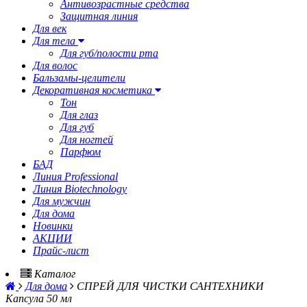
Антивозрастные средства
Защитная линия
Для век
Для тела
Для губ/полости рта
Для волос
Бальзамы-целители
Декоративная косметика
Тон
Для глаз
Для губ
Для ногтей
Парфюм
БАД
Линия Professional
Линия Biotechnology
Для мужчин
Для дома
Новинки
АКЦИИ
Прайс-лист
Каталог
Для дома
СПРЕЙ ДЛЯ ЧИСТКИ САНТЕХНИКИ
Капсула 50 мл