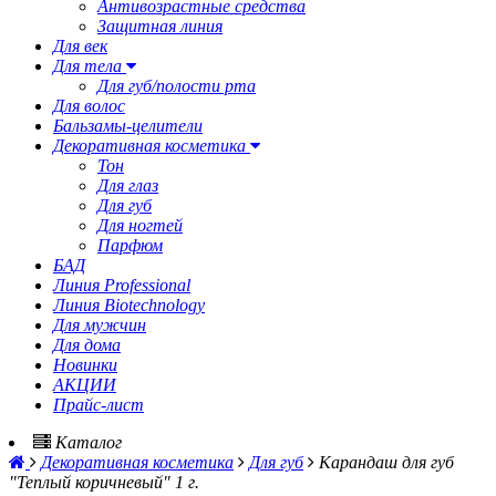
Антивозрастные средства
Защитная линия
Для век
Для тела
Для губ/полости рта
Для волос
Бальзамы-целители
Декоративная косметика
Тон
Для глаз
Для губ
Для ногтей
Парфюм
БАД
Линия Professional
Линия Biotechnology
Для мужчин
Для дома
Новинки
АКЦИИ
Прайс-лист
Каталог
Декоративная косметика
Для губ
Карандаш для губ
"Теплый коричневый" 1 г.