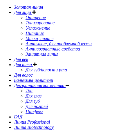
Золотая линия
Для лица
Очищение
Тонизирование
Увлажнение
Питание
Маски, пилинг
Анти-акне, для проблемной кожи
Антивозрастные средства
Защитная линия
Для век
Для тела
Для губ/полости рта
Для волос
Бальзамы-целители
Декоративная косметика
Тон
Для глаз
Для губ
Для ногтей
Парфюм
БАД
Линия Professional
Линия Biotechnology