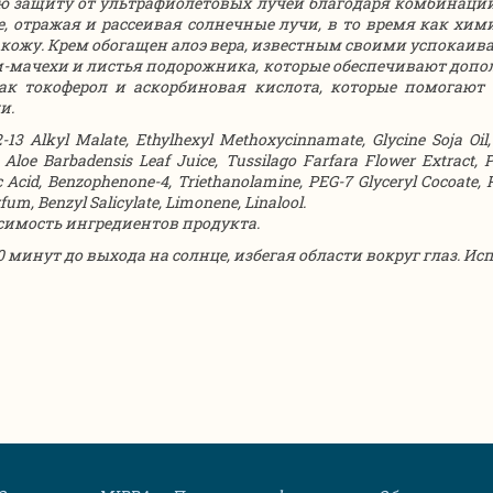
 защиту от ультрафиолетовых лучей благодаря комбинации
е, отражая и рассеивая солнечные лучи, в то время как х
в кожу. Крем обогащен алоэ вера, известным своими успока
-и-мачехи и листья подорожника, которые обеспечивают допо
к токоферол и аскорбиновая кислота, которые помогают
и.
2-13 Alkyl Malate, Ethylhexyl Methoxycinnamate, Glycine Soja Oil,
e, Aloe Barbadensis Leaf Juice, Tussilago Farfara Flower Extract, 
tic Acid, Benzophenone-4, Triethanolamine, PEG-7 Glyceryl Cocoate, 
fum, Benzyl Salicylate, Limonene, Linalool.
имость ингредиентов продукта.
0 минут до выхода на солнце, избегая области вокруг глаз. И