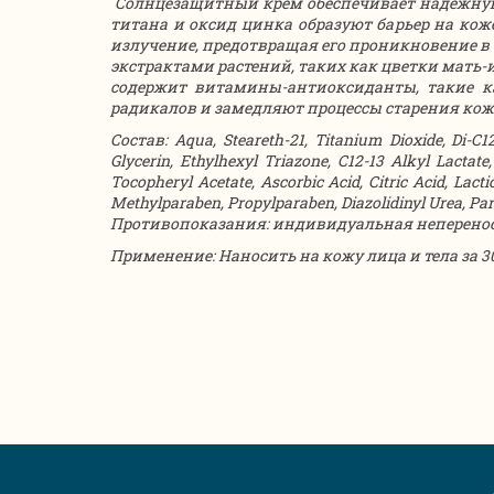
Солнцезащитный крем обеспечивает надежную
титана и оксид цинка образуют барьер на кож
излучение, предотвращая его проникновение 
экстрактами растений, таких как цветки мать
содержит витамины-антиоксиданты, такие ка
радикалов и замедляют процессы старения кож
Состав: Aqua, Steareth-21, Titanium Dioxide, Di-C1
Glycerin, Ethylhexyl Triazone, C12-13 Alkyl Lactat
Tocopheryl Acetate, Ascorbic Acid, Citric Acid, Lac
Methylparaben, Propylparaben, Diazolidinyl Urea, Par
Противопоказания: индивидуальная неперенос
Применение: Наносить на кожу лица и тела за 3