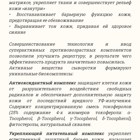
матриксе, укрепляет ткани и совершенствует рельеф
кожи «изнутри»
• Восстанавливает барьерную функцию кожи,
предотвращая ее обезвоживание
• Выравнивает тон кожи, придавая ей здоровое
сияние
Совершенствование технологии и ввод
суперактивных противовозрастных компонентов
позволили улучшить рецептуру, в результате чего
эффективность продукта значительно повысилась.
Активные вещества сыворотки формируют
уникальные биокомплексы:
Антиоксидантный комплекс
защищает клетки кожи
от разрушительного воздействия свободных
радикалов и обеспечивает дополнительную защиту
кожи от последствий вредного УФ-излучения.
Содержит концентрированную смесь токоферолов
(25% содержание 4-х изомеров токоферола: α-
Tocopherol, β-Tocopherol, γ-Tocopherol, δ-Tocopherol),
фитостеролы, натуральный сквален.
Укрепляющий питательный комплекс
укрепляет
естественный защитный барьер кожи, насыщает