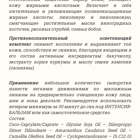
кожу жирными кислотами. Включает в себя
питательные и увлажняющие полиненасыщенные
жирные кислоты: линолевую и линоленовую,
смягчающие растительные масла виноградных
косточек, рисовых отрубей, соевых бобов.
Противовоспалительный осветляющий
комплекс
снимает воспаление и выравнивает тон
кожи, способствуя ее сиянию, благодаря входящим в
его состав активным ингредиентам: бакучиолу,
экстракту корня куркумы и маслу семян камелии
(сасанквы).
Применение:
небольшое количество сыворотки
нанести легкими движениями по массажным
линиям на предварительно очищенную кожу лица,
шеи и зоны декольте. Рекомендуется использовать
вечером минимум за 30 минут до сна под ИНТЕНСИВ-
БАЛЬЗАМ или как самостоятельное средство.
Состав:
Coco-Caprylate/Caprate – Glycine Soja Oil – Diisopropyl
Dimer Dilinoleate – Amaranthus Caudatus Seed Oil –
Camellia Oleifera Seed Oil – Cyclopentasiloxane – Di С12-13