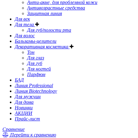
Анти-акне, для проблемной кожи
Антивозрастные средства
Защитная линия
Для век
Для тела
Для губ/полости рта
Для волос
Бальзамы-целители
Декоративная косметика
Тон
Для глаз
Для губ
Для ногтей
Парфюм
БАД
Линия Professional
Линия Biotechnology
Для мужчин
Для дома
Новинки
АКЦИИ
Прайс-лист
Сравнение
Перейти к сравнению