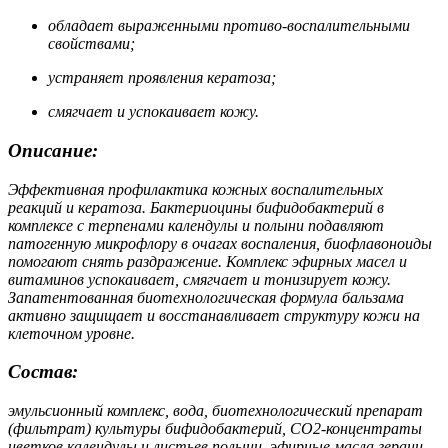
обладает выраженными противо-воспалительными
свойствами;
устраняет проявления кератоза;
смягчает и успокаивает кожу.
Описание:
Эффективная профилактика кожных воспалительных
реакций и кератоза. Бактериоцины бифидобактерий в
комплексе с терпенами календулы и полыни подавляют
патогенную микрофлору в очагах воспаления, биофлавоноиды
помогают снять раздражение. Комплекс эфирных масел и
витаминов успокаивает, смягчает и тонизирует кожу.
Запатентованная биотехнологическая формула бальзама
активно защищает и восстанавливает структуру кожи на
клеточном уровне.
Состав:
эмульсионный комплекс, вода, биотехнологический препарат
(фильтрат) культуры бифидобактерий, СО2-концентраты
цветков календулы и листьев полыни, эфирные масла герани,