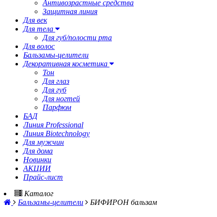
Антивозрастные средства
Защитная линия
Для век
Для тела
Для губ/полости рта
Для волос
Бальзамы-целители
Декоративная косметика
Тон
Для глаз
Для губ
Для ногтей
Парфюм
БАД
Линия Professional
Линия Biotechnology
Для мужчин
Для дома
Новинки
АКЦИИ
Прайс-лист
Каталог
Бальзамы-целители
БИФИРОН бальзам