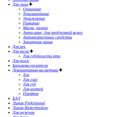
Для лица
Очищение
Тонизирование
Увлажнение
Питание
Маски, пилинг
Анти-акне, для проблемной кожи
Антивозрастные средства
Защитная линия
Для век
Для тела
Для губ/полости рта
Для волос
Бальзамы-целители
Декоративная косметика
Тон
Для глаз
Для губ
Для ногтей
Парфюм
БАД
Линия Professional
Линия Biotechnology
Для мужчин