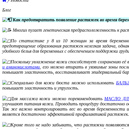
Новости
Блог
Как предотвратить появление растяжек во время бере
Многих пугает генетическая предрасположенность к раст
По статистике у 8 из 10 женщин за время беременно
предотвращение образования растяжек нелегкая задача, одна
удобного белья для беременных с обеспечением поддержки груди
Поскольку увлажнение кожи способствует сохранению её 
и аминокислотами
, его можно втирать в уязвимые зоны посл
повышает эластичность, восстанавливает эпидермальный барь
Специально для кожи бюста можно использовать
БАЛЬЗ
повышает эластичность и упругость.
Для массажа кожи можно порекомендовать
МАСЛО ДЛ
улучшают питания кожи. Проводить процедуру достаточно оди
Так же важно контролировать вес во время беременности и
является достаточно эффективной профилактикой растяжек.
Кроме того не надо забывать, что растяжки появляются н