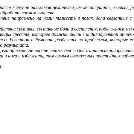
носят к группе бальзамов-целителей, им лечат ушибы, вывихи,
 обрабатываемом участке.
твие направлено на ноги: тяжесть в ногах, боли связанные с
действие суставы, суставные боли и воспаления, подвижность сус
ающих средств, которые должны быть в индивидуальной аптечке 
.д. Ревентон и Ремовит разделены по проблемам, которые ес
го результата.
, его применение вполне четко: для людей с интенсивной физиче
уки и ноги и избежать, тем самым возможных простудных забол