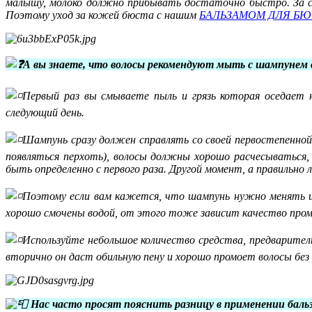
малышу, молоко должно прибывать достаточно быстро. За с
Поэтому уход за кожей бюста с нашим
БАЛЬЗАМОМ ДЛЯ БЮ
А вы знаете, что волосы рекомендуют мыть с шампунем 
Первый раз вы смываете пыль и грязь которая оседает 
следующий день.
Шампунь сразу должен справлять со своей первостепенной
появляться перхоть), волосы должны хорошо расчесываться
быть определенно с первого раза. Другой момент, а правильно 
Поэтому если вам кажется, что шампунь нужно менять и
хорошо смочены водой, от этого тоже зависит качество пром
Используйте небольшое количество средства, предваритель
вторично он даст обильную пену и хорошо промоет волосы без 
Нас часто просят пояснить разницу в применении баль