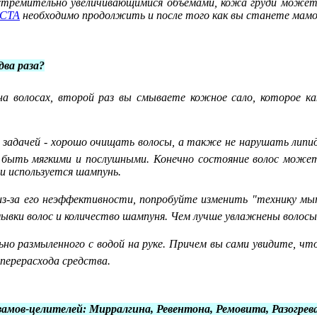
тремительно увеличивающимися объёмами, кожа груди может не
СТА
необходимо продолжить и после того как вы станете мамо
два раза?
на волосах, второй раз вы смываете кожное сало, которое к
 задачей - хорошо очищать волосы, а также не нарушать липид
, быть мягкими и послушными. Конечно состояние волос может
ли используется шампунь.
з-за его неэффективности, попробуйте изменить "технику мы
ывки волос и количество шампуня. Чем лучше увлажнены волосы
но размыленного с водой на руке. Причем вы сами увидите, чт
перерасхода средства.
замов-целителей: Мирралгина, Ревентона, Ремовита, Разогре