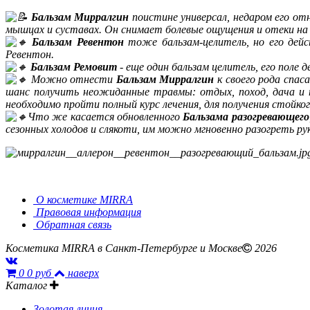
Бальзам Мирралгин
поистине универсал, недаром его от
мышцах и суставах. Он снимает болевые ощущения и отеки на
Бальзам Ревентон
тоже бальзам-целитель, но его дейс
Ревентон.
Бальзам Ремовит
- еще один бальзам целитель, его поле 
Можно отнести
Бальзам Мирралгин
к своего рода спас
шанс получить неожиданные травмы: отдых, поход, дача и т
необходимо пройти полный курс лечения, для получения стойко
Что же касается обновленного
Бальзама разогревающего
сезонных холодов и слякоти, им можно мгновенно разогреть р
О косметике MIRRA
Правовая информация
Обратная связь
Косметика MIRRA в Санкт-Петербурге и Москве
2026
0
0 руб
наверх
Каталог
Золотая линия