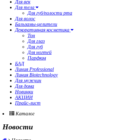
Для век
Для тела
Для губ/полости рта
Для волос
Бальзамы-целители
Декоративная косметика
Тон
Для глаз
Для губ
Для ногтей
Парфюм
БАД
Линия Professional
Линия Biotechnology
Для мужчин
Для дома
Новинки
АКЦИИ
Прайс-лист
Каталог
Новости